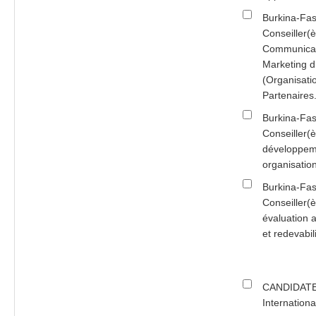
Burkina-Fas
Conseiller(è
Communicat
Marketing di
(Organisati
Partenaires
Burkina-Fas
Conseiller(è
développem
organisati
Burkina-Fas
Conseiller(è
évaluation 
et redevabi
CANDIDATE
Internationa